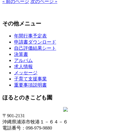
« 前のページ
次のページ »
その他メニュー
年間行事予定表
申請書ダウンロード
自己評価結果シート
決算書
アルバム
求人情報
メッセージ
子育て支援事業
重要事項説明書
ほるとのきこども園
〒901-2131
沖縄県浦添市牧港１－６４－６
電話番号：098-979-9880