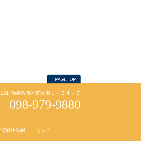
PAGETOP
-2131 沖縄県浦添市牧港１－６４－６
098-979-9880
苦情解決体制
リンク