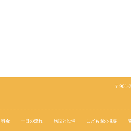
〒901
と料金
一日の流れ
施設と設備
こども園の概要