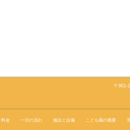
〒901
と料金
一日の流れ
施設と設備
こども園の概要