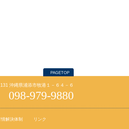
PAGETOP
-2131 沖縄県浦添市牧港１－６４－６
098-979-9880
苦情解決体制
リンク