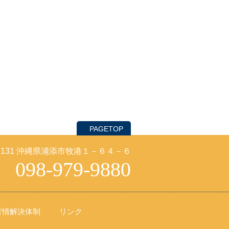
PAGETOP
-2131 沖縄県浦添市牧港１－６４－６
098-979-9880
苦情解決体制
リンク