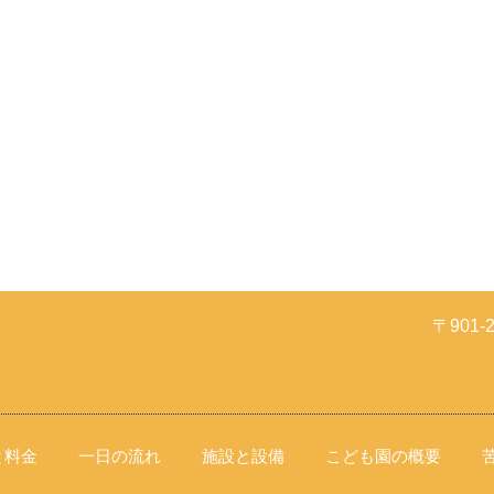
〒901
と料金
一日の流れ
施設と設備
こども園の概要