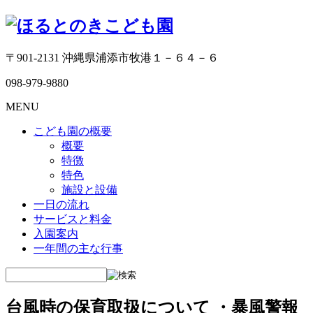
〒901-2131 沖縄県浦添市牧港１－６４－６
098-979-9880
MENU
こども園の概要
概要
特徴
特色
施設と設備
一日の流れ
サービスと料金
入園案内
一年間の主な行事
台風時の保育取扱について ・暴風警報