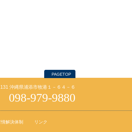
PAGETOP
-2131 沖縄県浦添市牧港１－６４－６
098-979-9880
苦情解決体制
リンク