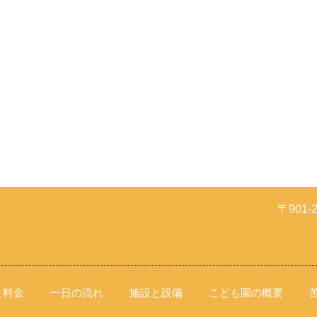
〒901
と料金
一日の流れ
施設と設備
こども園の概要