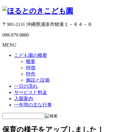
〒901-2131 沖縄県浦添市牧港１－６４－６
098-979-9880
MENU
こども園の概要
概要
特徴
特色
施設と設備
一日の流れ
サービスと料金
入園案内
一年間の主な行事
保育の様子をアップしました！