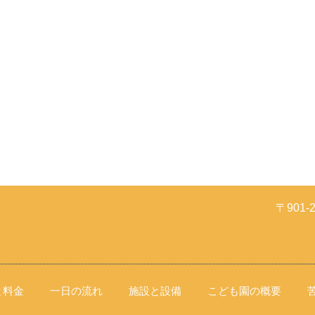
〒901
と料金
一日の流れ
施設と設備
こども園の概要