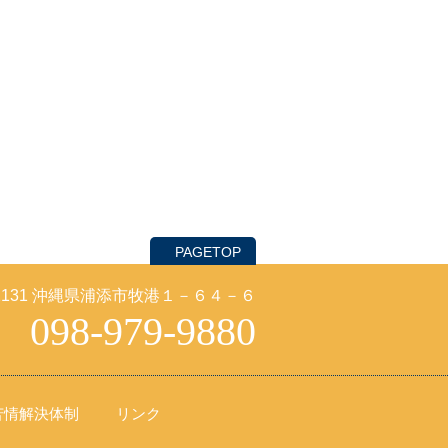
PAGETOP
-2131 沖縄県浦添市牧港１－６４－６
098-979-9880
苦情解決体制
リンク