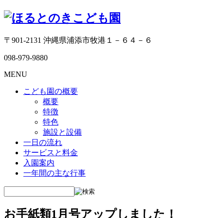
〒901-2131 沖縄県浦添市牧港１－６４－６
098-979-9880
MENU
こども園の概要
概要
特徴
特色
施設と設備
一日の流れ
サービスと料金
入園案内
一年間の主な行事
お手紙類1月号アップしました！