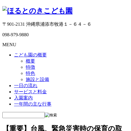
〒901-2131 沖縄県浦添市牧港１－６４－６
098-979-9880
MENU
こども園の概要
概要
特徴
特色
施設と設備
一日の流れ
サービスと料金
入園案内
一年間の主な行事
【重要】台風、緊急災害時の保育の取