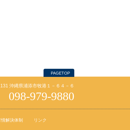
PAGETOP
-2131 沖縄県浦添市牧港１－６４－６
098-979-9880
苦情解決体制
リンク