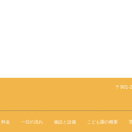
〒901
と料金
一日の流れ
施設と設備
こども園の概要