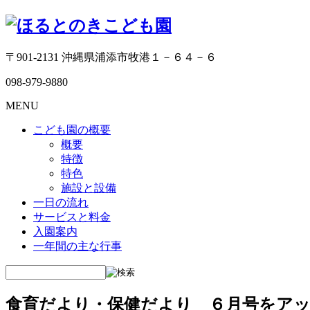
〒901-2131 沖縄県浦添市牧港１－６４－６
098-979-9880
MENU
こども園の概要
概要
特徴
特色
施設と設備
一日の流れ
サービスと料金
入園案内
一年間の主な行事
食育だより・保健だより ６月号をア