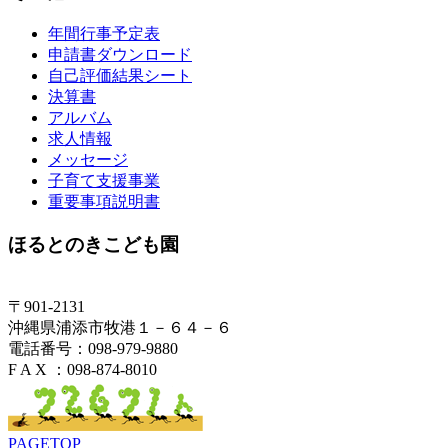
年間行事予定表
申請書ダウンロード
自己評価結果シート
決算書
アルバム
求人情報
メッセージ
子育て支援事業
重要事項説明書
ほるとのきこども園
〒901-2131
沖縄県浦添市牧港１－６４－６
電話番号：098-979-9880
F A X ：098-874-8010
PAGETOP