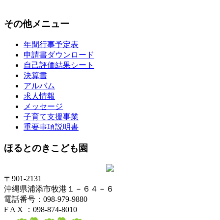
その他メニュー
年間行事予定表
申請書ダウンロード
自己評価結果シート
決算書
アルバム
求人情報
メッセージ
子育て支援事業
重要事項説明書
ほるとのきこども園
〒901-2131
沖縄県浦添市牧港１－６４－６
電話番号：098-979-9880
F A X ：098-874-8010