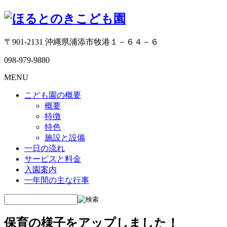
〒901-2131 沖縄県浦添市牧港１－６４－６
098-979-9880
MENU
こども園の概要
概要
特徴
特色
施設と設備
一日の流れ
サービスと料金
入園案内
一年間の主な行事
保育の様子をアップしました！